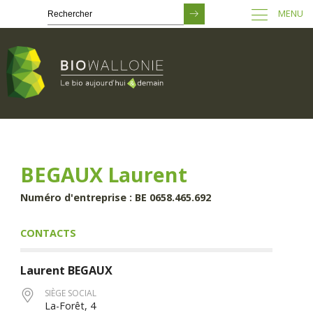
MENU
Passer
au
contenu
principal
BEGAUX Laurent
Numéro d'entreprise : BE 0658.465.692
CONTACTS
Laurent
BEGAUX
SIÈGE SOCIAL
La-Forêt, 4