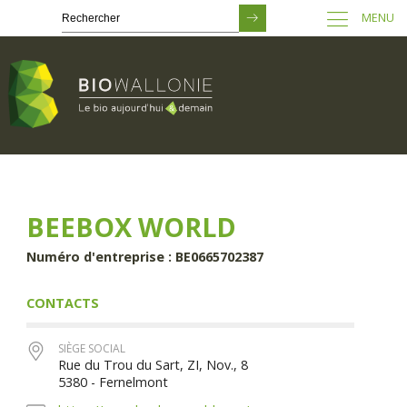
MENU
Passer
au
contenu
principal
BEEBOX WORLD
Numéro d'entreprise : BE0665702387
CONTACTS
SIÈGE SOCIAL
Rue du Trou du Sart, ZI, Nov., 8
5380 - Fernelmont