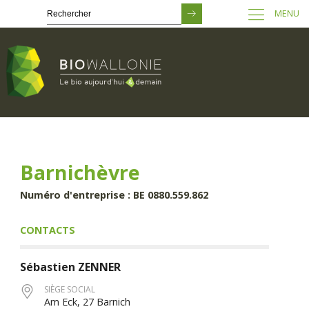
MENU
Passer
au
contenu
principal
Barnichèvre
Numéro d'entreprise : BE 0880.559.862
CONTACTS
Sébastien
ZENNER
SIÈGE SOCIAL
Am Eck, 27 Barnich