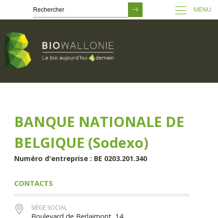
MENU
Passer
au
contenu
principal
BANQUE NATIONALE DE
BELGIQUE (Sodexo)
Numéro d'entreprise : BE 0203.201.340
CONTACTS
SIÈGE SOCIAL
Boulevard de Berlaimont, 14