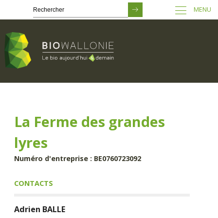
MENU
Passer
au
contenu
principal
La Ferme des grandes
lyres
Numéro d'entreprise : BE0760723092
CONTACTS
Adrien
BALLE