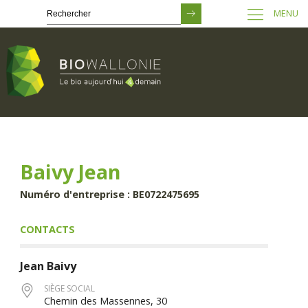
MENU
Passer
au
contenu
principal
Baivy Jean
Numéro d'entreprise : BE0722475695
CONTACTS
Jean
Baivy
SIÈGE SOCIAL
Chemin des Massennes, 30