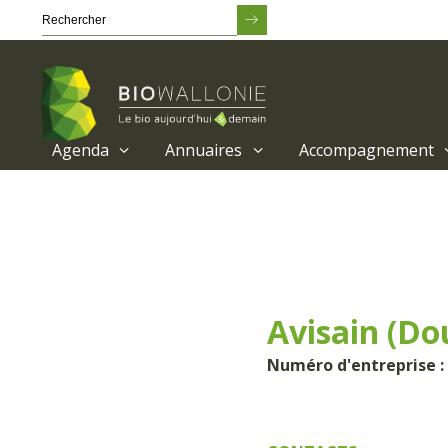
Agenda
Annuaires
Accompagnement
Passer
au
contenu
principal
Avisain (Do
Numéro d'entreprise : 