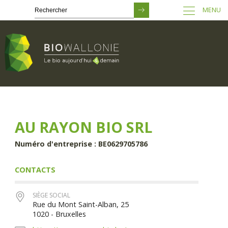
MENU
Passer
au
contenu
principal
AU RAYON BIO SRL
Numéro d'entreprise : BE0629705786
CONTACTS
SIÈGE SOCIAL
Rue du Mont Saint-Alban, 25
1020 - Bruxelles