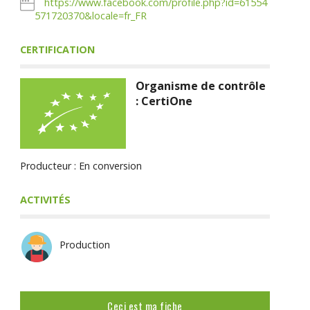
https://www.facebook.com/profile.php?id=61554
571720370&locale=fr_FR
CERTIFICATION
Organisme de contrôle
: CertiOne
Producteur : En conversion
ACTIVITÉS
Production
Ceci est ma fiche