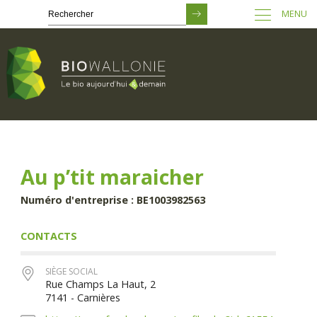
MENU
Passer
au
contenu
principal
Au p’tit maraicher
Numéro d'entreprise : BE1003982563
CONTACTS
SIÈGE SOCIAL
Rue Champs La Haut, 2
7141 - Carnières