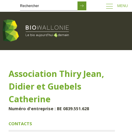
MENU
Passer
au
contenu
principal
Association Thiry Jean,
Didier et Guebels
Catherine
Numéro d'entreprise : BE 0839.551.628
CONTACTS