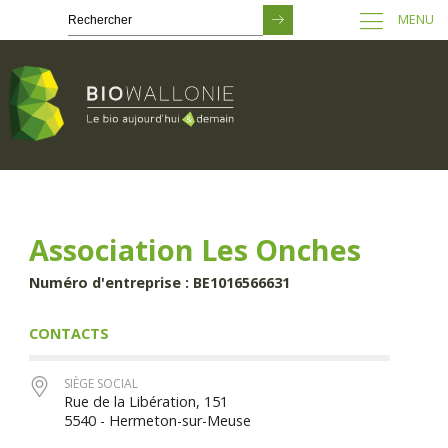
MENU
Passer
au
contenu
principal
Association Les Onches
Numéro d'entreprise : BE1016566631
CONTACTS
SIÈGE SOCIAL
Rue de la Libération, 151
5540 - Hermeton-sur-Meuse