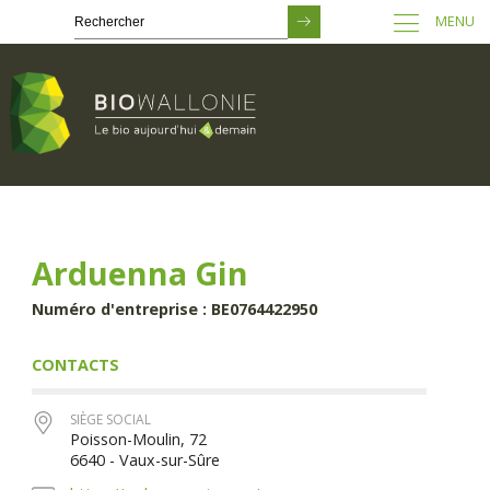
MENU
Passer
au
contenu
principal
Arduenna Gin
Numéro d'entreprise : BE0764422950
CONTACTS
SIÈGE SOCIAL
Poisson-Moulin, 72
6640 - Vaux-sur-Sûre