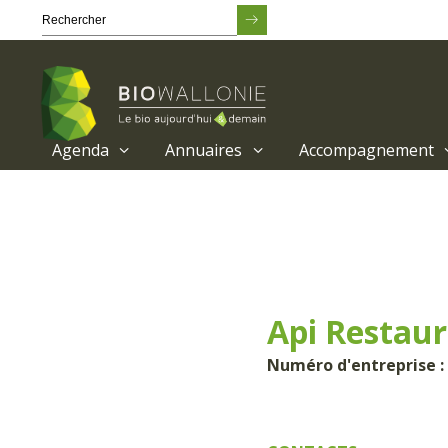
Agenda
Annuaires
Accompagnement
Passer
au
contenu
principal
Api Restaur
Numéro d'entreprise : 