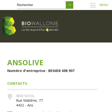
MENU
Passer
au
contenu
principal
ANSOLIVE
Numéro d'entreprise : BE0458 498 907
CONTACTS
SIÈGE SOCIAL
Rue Mabîme, 77
4432 - Ans