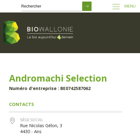
MENU
Passer
au
contenu
principal
Andromachi Selection
Numéro d'entreprise : BE0742587062
CONTACTS
SIÈGE SOCIAL
Rue Nicolas Gélon, 3
4430 - Ans