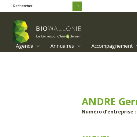
Agenda
Annuaires
Accompagnement
Passer
au
contenu
principal
ANDRE Ger
Numéro d'entreprise :