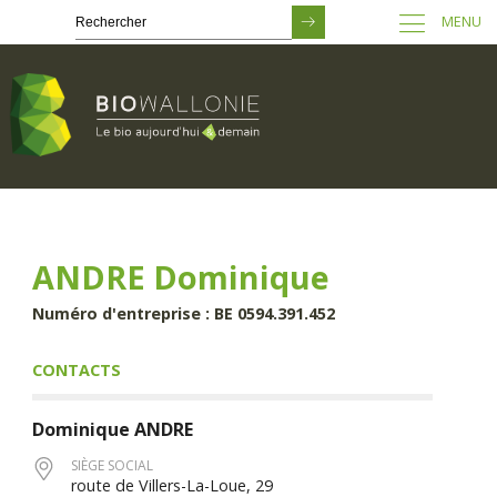
MENU
Passer
au
contenu
principal
ANDRE Dominique
Numéro d'entreprise : BE 0594.391.452
CONTACTS
Dominique
ANDRE
SIÈGE SOCIAL
route de Villers-La-Loue, 29