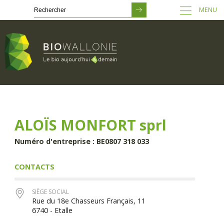
MENU
Passer
au
contenu
principal
ALOÏS MONFORT sprl
Numéro d'entreprise : BE0807 318 033
CONTACTS
SIÈGE SOCIAL
Rue du 18e Chasseurs Français, 11
6740 - Etalle