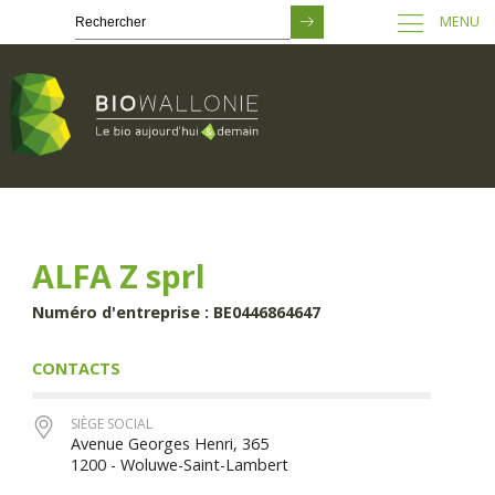
MENU
Passer
au
contenu
principal
ALFA Z sprl
Numéro d'entreprise : BE0446864647
CONTACTS
SIÈGE SOCIAL
Avenue Georges Henri, 365
1200 - Woluwe-Saint-Lambert