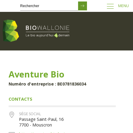
MENU
Passer
au
contenu
principal
Aventure Bio
Numéro d'entreprise : BE0781836034
CONTACTS
SIÈGE SOCIAL
Passage Saint-Paul, 16
7700 - Mouscron