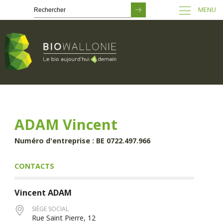
MENU
Passer
au
contenu
principal
ADAM Vincent
Numéro d'entreprise : BE 0722.497.966
CONTACTS
Vincent
ADAM
SIÈGE SOCIAL
Rue Saint Pierre, 12