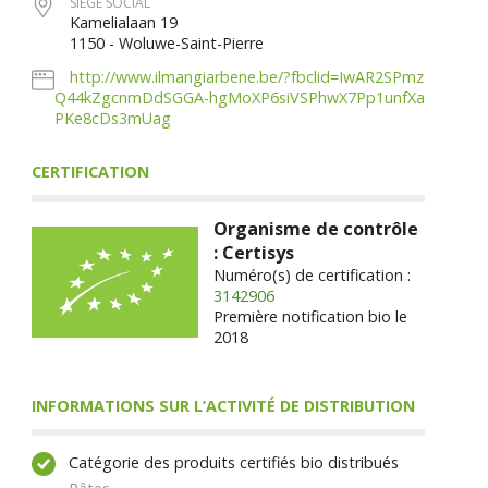
SIÈGE SOCIAL
Kamelialaan 19
1150 - Woluwe-Saint-Pierre
http://www.ilmangiarbene.be/?fbclid=IwAR2SPmz
Q44kZgcnmDdSGGA-hgMoXP6siVSPhwX7Pp1unfXa
PKe8cDs3mUag
CERTIFICATION
Organisme de contrôle
: Certisys
Numéro(s) de certification :
3142906
Première notification bio le
2018
INFORMATIONS SUR L’ACTIVITÉ DE DISTRIBUTION
Catégorie des produits certifiés bio distribués