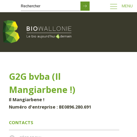
MENU
Passer
au
contenu
principal
G2G bvba (Il
Mangiarbene !)
Il Mangiarbene !
Numéro d'entreprise : BE0896.280.691
CONTACTS