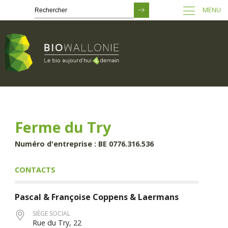
MENU
Passer
au
contenu
principal
Ferme du Try
Numéro d'entreprise : BE 0776.316.536
CONTACTS
Pascal & Françoise
Coppens & Laermans
SIÈGE SOCIAL
Rue du Try, 22