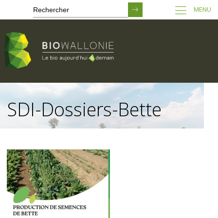
MENU
Passer
au
SDI-Dossiers-Bette
contenu
principal