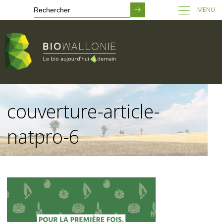
MENU
Passer
au
couverture-article-
contenu
principal
natpro-6