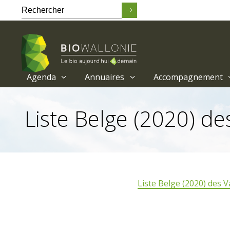
Agenda
Annuaires
Accompagnement
Passer
au
Liste Belge (2020) d
contenu
principal
Liste Belge (2020) des