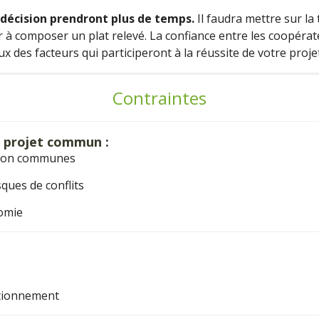
 décision prendront plus de temps.
Il faudra mettre sur la
r à composer un plat rel
evé.
La confiance entre les coopérateu
ux des facteurs qui participeront à la réussite de votre projet
Contraintes
n projet commun :
ision communes
sques de conflits
omie
ctionnement