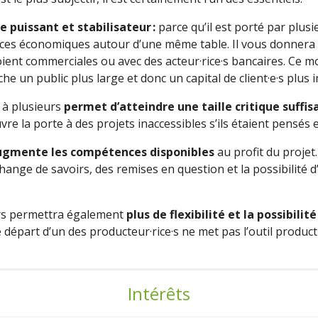
 puissant et stabilisateur
:
parce qu’il est porté par plusie
ces économiques autour d’une même table. Il vous donnera p
soient commerciales ou avec des acteur·rice·s bancaires. Ce
che un public plus large et donc un capital de c
li
ent·e·s plus 
 à plusieurs
permet d’atteindre une taille critique suffis
vre la porte à des projets inaccessibles s’ils étaient pensés 
ugmente les compétences disponibles
au profit du projet.
hange de savoirs, des remises en question et la possibilité d
rs permettra également
plus de flexibilité et la possibil
départ d’un des producteur·rice·s ne met pas l’outil producti
Intérêts