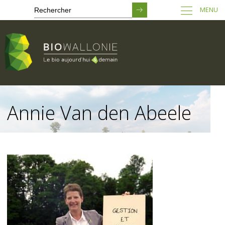
MENU
Passer
au
Annie Van den Abeele
contenu
principal