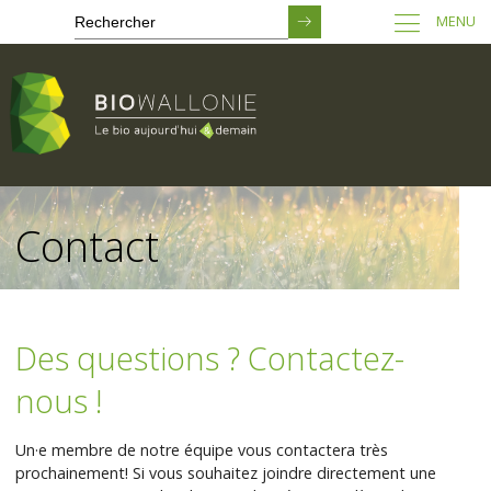
MENU
Passer
au
Contact
contenu
principal
Des questions ? Contactez-
nous !
Un·e membre de notre équipe vous contactera très
prochainement! Si vous souhaitez joindre directement une