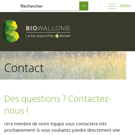
MENU
Passer
au
Contact
contenu
principal
Des questions ? Contactez-
nous !
Un·e membre de notre équipe vous contactera très
prochainement! Si vous souhaitez joindre directement une