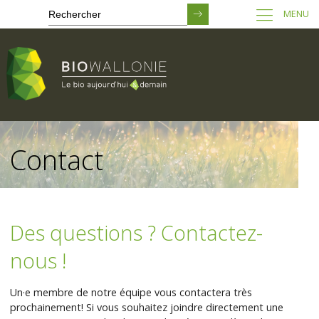
MENU
Passer
au
Contact
contenu
principal
Des questions ? Contactez-
nous !
Un·e membre de notre équipe vous contactera très
prochainement! Si vous souhaitez joindre directement une