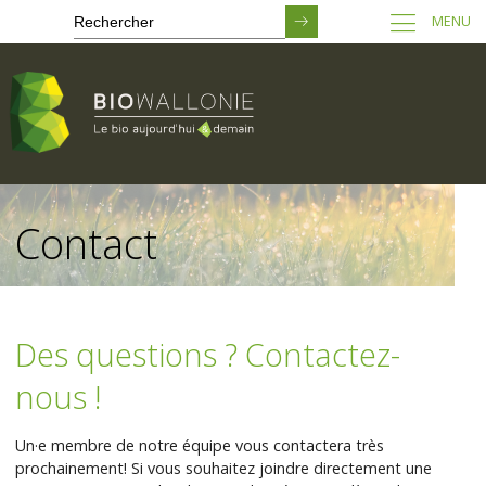
MENU
Passer
au
Contact
contenu
principal
Des questions ? Contactez-
nous !
Un·e membre de notre équipe vous contactera très
prochainement! Si vous souhaitez joindre directement une