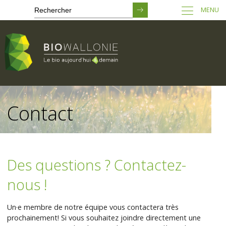
MENU
Passer
au
Contact
contenu
principal
Des questions ? Contactez-
nous !
Un·e membre de notre équipe vous contactera très
prochainement! Si vous souhaitez joindre directement une