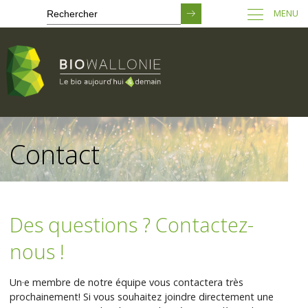
MENU
Passer
au
Contact
contenu
principal
Des questions ? Contactez-
nous !
Un·e membre de notre équipe vous contactera très
prochainement! Si vous souhaitez joindre directement une