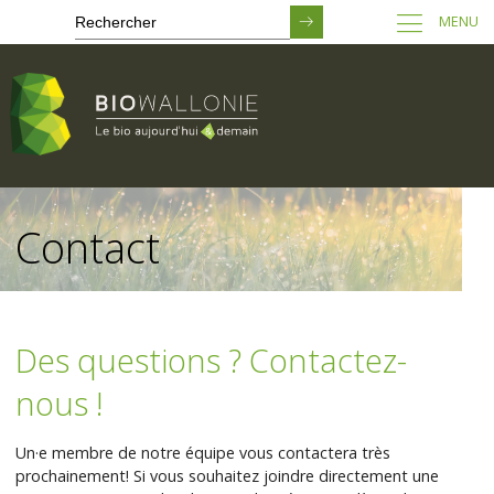
MENU
Passer
au
Contact
contenu
principal
Des questions ? Contactez-
nous !
Un·e membre de notre équipe vous contactera très
prochainement! Si vous souhaitez joindre directement une