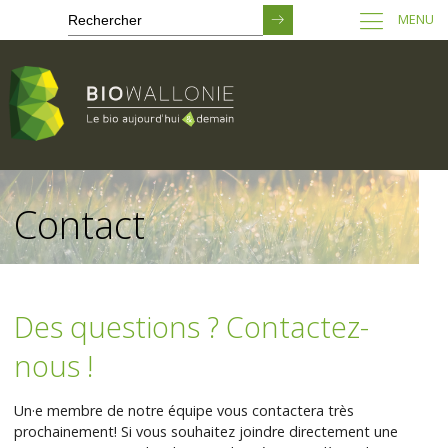
MENU
Passer
au
Contact
contenu
principal
Des questions ? Contactez-
nous !
Un·e membre de notre équipe vous contactera très
prochainement! Si vous souhaitez joindre directement une