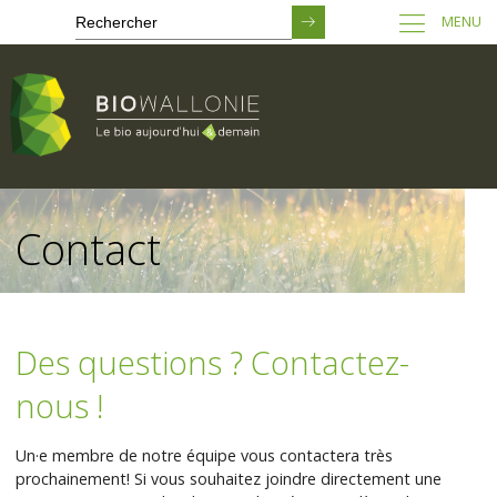
MENU
Passer
au
Contact
contenu
principal
Des questions ? Contactez-
nous !
Un·e membre de notre équipe vous contactera très
prochainement! Si vous souhaitez joindre directement une