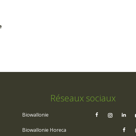
e
Réseaux sociaux
Biowallonie
Biowallonie Horeca