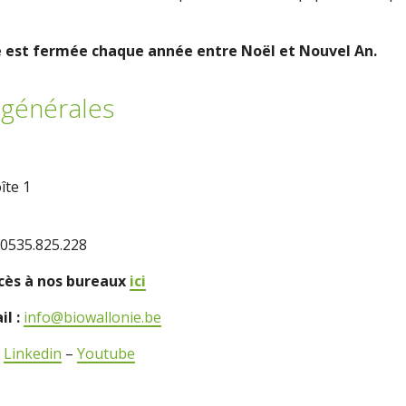
e est fermée chaque année entre Noël et Nouvel An.
générales
îte 1
0535.825.228
ccès à nos bureaux
ici
il :
info@biowallonie.be
–
Linkedin
–
Youtube