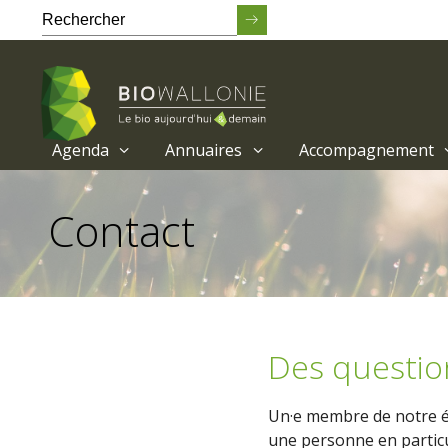
Agenda
Annuaires
Accompagnement
Passer
au
Contact
contenu
principal
Des questio
Un·e membre de notre éq
une personne en particu