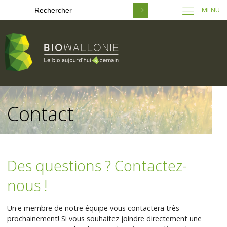
MENU
Passer
au
Contact
contenu
principal
Des questions ? Contactez-
nous !
Un·e membre de notre équipe vous contactera très
prochainement! Si vous souhaitez joindre directement une