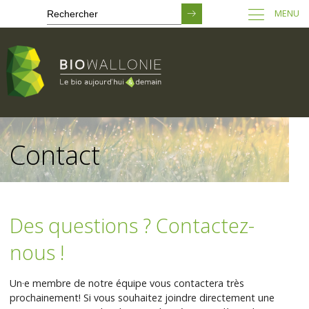
MENU
Passer
au
Contact
contenu
principal
Des questions ? Contactez-
nous !
Un·e membre de notre équipe vous contactera très
prochainement! Si vous souhaitez joindre directement une