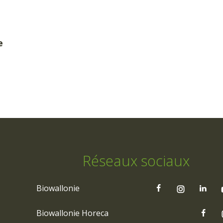
e
Réseaux sociaux
Biowallonie
Biowallonie Horeca