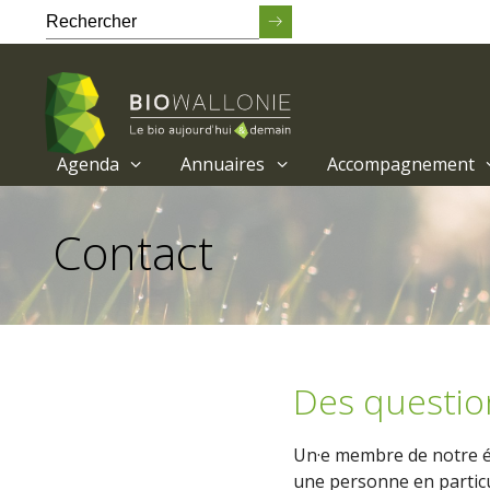
Agenda
Annuaires
Accompagnement
Passer
au
Contact
contenu
principal
Des questio
Un·e membre de notre éq
une personne en particu