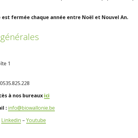
e est fermée chaque année entre Noël et Nouvel An.
générales
îte 1
0535.825.228
ccès à nos bureaux
ici
il :
info@biowallonie.be
–
Linkedin
–
Youtube