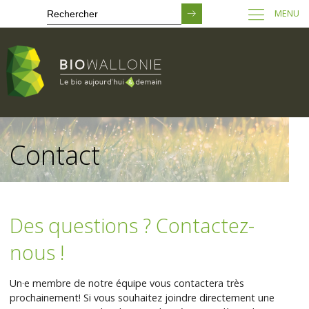
MENU
Passer
au
Contact
contenu
principal
Des questions ? Contactez-
nous !
Un·e membre de notre équipe vous contactera très
prochainement! Si vous souhaitez joindre directement une