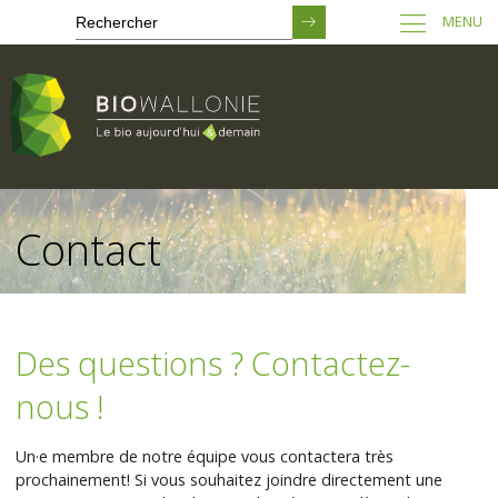
MENU
Passer
au
Contact
contenu
principal
Des questions ? Contactez-
nous !
Un·e membre de notre équipe vous contactera très
prochainement! Si vous souhaitez joindre directement une