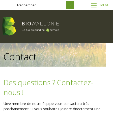
MENU
Passer
au
Contact
contenu
principal
Des questions ? Contactez-
nous !
Un·e membre de notre équipe vous contactera très
prochainement! Si vous souhaitez joindre directement une