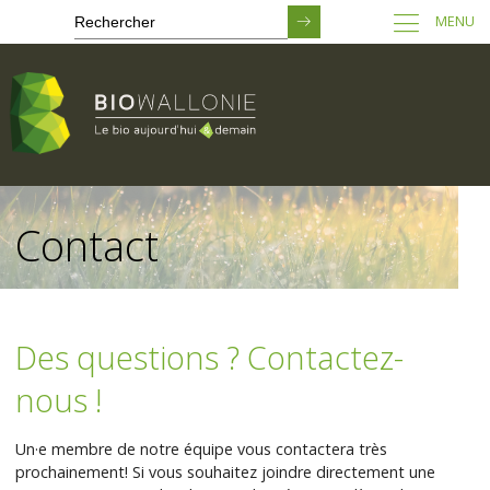
MENU
Passer
au
Contact
contenu
principal
Des questions ? Contactez-
nous !
Un·e membre de notre équipe vous contactera très
prochainement! Si vous souhaitez joindre directement une