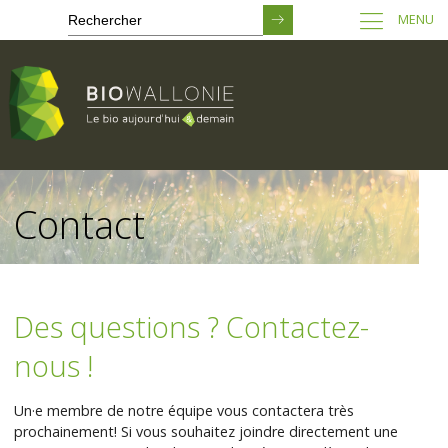
MENU
Passer
au
Contact
contenu
principal
Des questions ? Contactez-
nous !
Un·e membre de notre équipe vous contactera très
prochainement! Si vous souhaitez joindre directement une