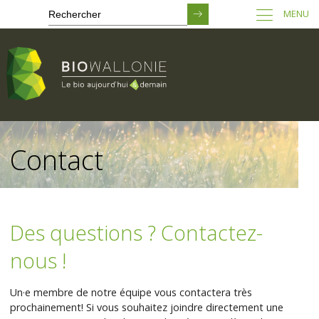
MENU
Passer
au
Contact
contenu
principal
Des questions ? Contactez-
nous !
Un·e membre de notre équipe vous contactera très
prochainement! Si vous souhaitez joindre directement une