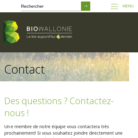
MENU
Passer
au
Contact
contenu
principal
Des questions ? Contactez-
nous !
Un·e membre de notre équipe vous contactera très
prochainement! Si vous souhaitez joindre directement une