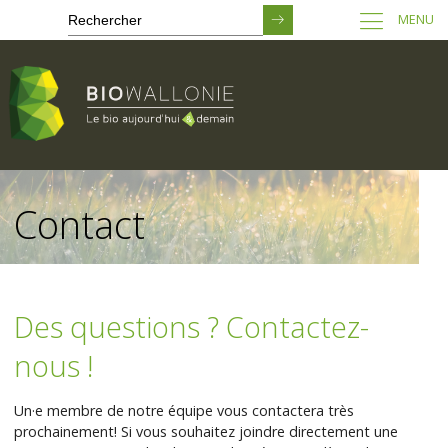
MENU
Passer
au
Contact
contenu
principal
Des questions ? Contactez-
nous !
Un·e membre de notre équipe vous contactera très
prochainement! Si vous souhaitez joindre directement une