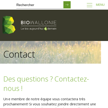
MENU
Passer
au
Contact
contenu
principal
Des questions ? Contactez-
nous !
Un·e membre de notre équipe vous contactera très
prochainement! Si vous souhaitez joindre directement une